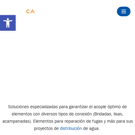
Abrir barra de herramientas
Saltar
al
contenido
LÍNEA PARA
INSTALACIÓN Y
REPARACIÓN
Soluciones especializadas para garantizar el acople óptimo de
elementos con diversos tipos de conexión (Bridadas, lisas,
acampanadas). Elementos para reparación de fugas y más para sus
proyectos de
distribución
de agua.