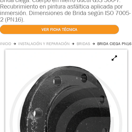
Brida ciega. Cuerpo en hierro dúctil GJS 500-7.
Recubrimiento en pintura asfáltica aplicada por
inmersión. Dimensiones de Brida según ISO 7005-
2 (PN16).
VER FICHA TÉCNICA
INICIO
INSTALACIÓN Y REPARACIÓN
BRIDAS
BRIDA CIEGA PN16