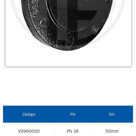
Código
PN
DN
V0960050
PN 16
50mm