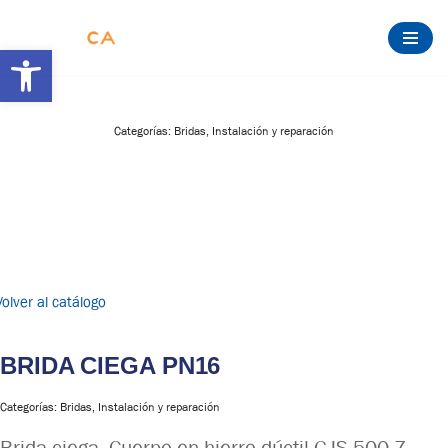
Abrir barra de herramientas
Saltar
al
contenido
Categorías:
Bridas
,
Instalación y reparación
Volver al catálogo
BRIDA CIEGA PN16
Categorías:
Bridas
,
Instalación y reparación