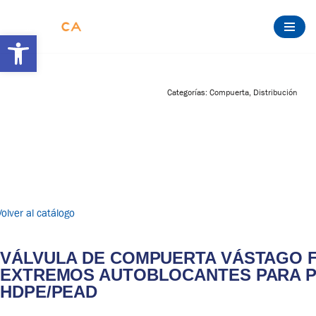
Abrir barra de herramientas
Saltar
al
contenido
Categorías:
Compuerta
,
Distribución
Volver al catálogo
VÁLVULA DE COMPUERTA VÁSTAGO FI
EXTREMOS AUTOBLOCANTES PARA P
HDPE/PEAD