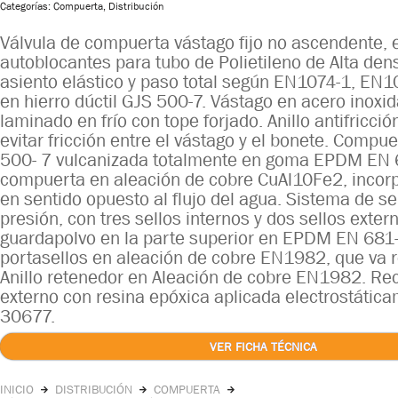
Categorías:
Compuerta
,
Distribución
Válvula de compuerta vástago fijo no ascendente
autoblocantes para tubo de Polietileno de Alta d
asiento elástico y paso total según EN1074-1, EN1
en hierro dúctil GJS 500-7. Vástago en acero inox
laminado en frío con tope forjado. Anillo antifricci
evitar fricción entre el vástago y el bonete. Compue
500- 7 vulcanizada totalmente en goma EPDM EN 6
compuerta en aleación de cobre CuAl10Fe2, incor
en sentido opuesto al flujo del agua. Sistema de se
presión, con tres sellos internos y dos sellos ext
guardapolvo en la parte superior en EPDM EN 681-
portasellos en aleación de cobre EN1982, que va r
Anillo retenedor en Aleación de cobre EN1982. Rec
externo con resina epóxica aplicada electrostáti
30677.
VER FICHA TÉCNICA
INICIO
DISTRIBUCIÓN
COMPUERTA